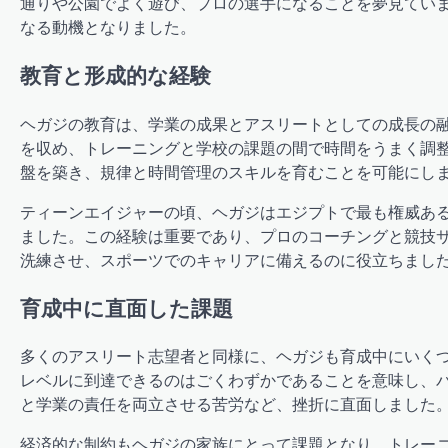
通りや公園でよく遊び、プロの選手になることを夢見てい
なる動機となりました。
教育と形成的な経験
ヘガジの教育は、学業の成果とアスリートとしての成長の
を収め、トレーニングと学校の課題の間で時間をうまく調
盤を築き、規律と時間管理のスキルを育むことを可能にし
ティーンエイジャーの頃、ヘガジはエジプトで最も権威あ
ました。この経験は重要であり、プロのコーチングと競技
洗練させ、スポーツでのキャリアに備えるのに役立ちまし
育成中に直面した課題
多くのアスリート志望者と同様に、ヘガジも育成中にいく
レベルに到達できるのはごくわずかであることを意味し、
と学業の責任を両立させる苦労など、挫折に直面しました
経済的な制約もヘガジの家族にとって課題となり、トレー