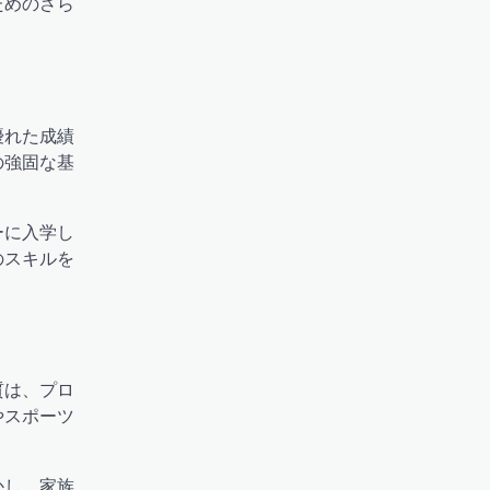
ためのさら
優れた成績
の強固な基
ーに入学し
のスキルを
質は、プロ
やスポーツ
かし、家族