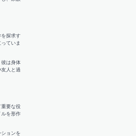
学を探求す
立っていま
。彼は身体
や友人と過
て重要な役
イルを形作
ーションを