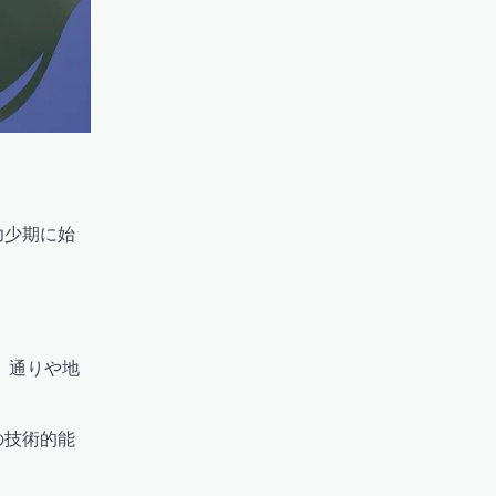
幼少期に始
、通りや地
の技術的能