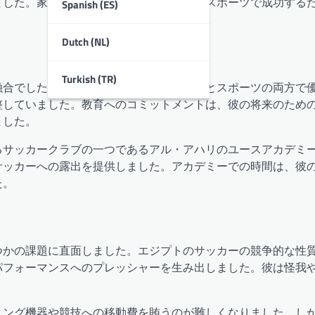
ました。家族の遺産に対する誇りは、彼がスポーツで成功する
Spanish (ES)
Dutch (NL)
Turkish (TR)
融合でした。彼は地元の学校に通い、学業とスポーツの両方で
整していました。教育へのコミットメントは、彼の将来のため
ました。
るサッカークラブの一つであるアル・アハリのユースアカデミ
サッカーへの露出を提供しました。アカデミーでの時間は、彼
た。
つかの課題に直面しました。エジプトのサッカーの競争的な性
パフォーマンスへのプレッシャーを生み出しました。彼は怪我
。
ニング機器や競技への移動費を賄うのが難しくなりました。し