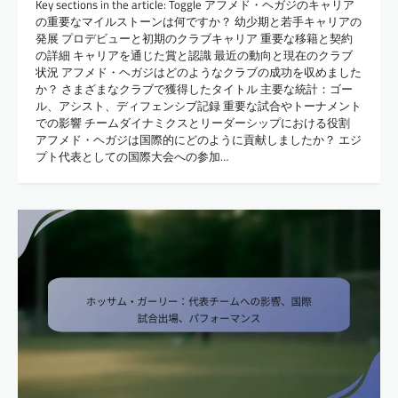
Key sections in the article: Toggle アフメド・ヘガジのキャリア
の重要なマイルストーンは何ですか？ 幼少期と若手キャリアの
発展 プロデビューと初期のクラブキャリア 重要な移籍と契約
の詳細 キャリアを通じた賞と認識 最近の動向と現在のクラブ
状況 アフメド・ヘガジはどのようなクラブの成功を収めました
か？ さまざまなクラブで獲得したタイトル 主要な統計：ゴー
ル、アシスト、ディフェンシブ記録 重要な試合やトーナメント
での影響 チームダイナミクスとリーダーシップにおける役割
アフメド・ヘガジは国際的にどのように貢献しましたか？ エジ
プト代表としての国際大会への参加…