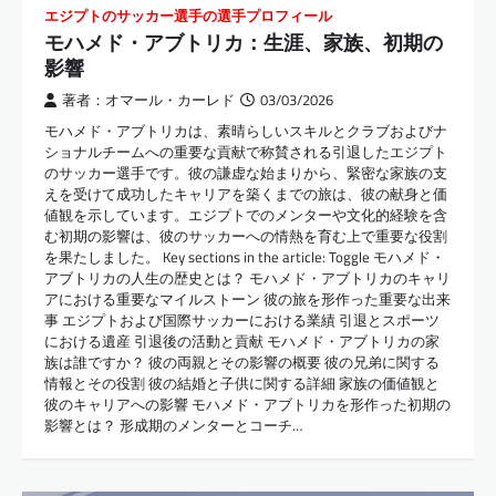
エジプトのサッカー選手の選手プロフィール
モハメド・アブトリカ：生涯、家族、初期の
影響
著者：オマール・カーレド
03/03/2026
モハメド・アブトリカは、素晴らしいスキルとクラブおよびナ
ショナルチームへの重要な貢献で称賛される引退したエジプト
のサッカー選手です。彼の謙虚な始まりから、緊密な家族の支
えを受けて成功したキャリアを築くまでの旅は、彼の献身と価
値観を示しています。エジプトでのメンターや文化的経験を含
む初期の影響は、彼のサッカーへの情熱を育む上で重要な役割
を果たしました。 Key sections in the article: Toggle モハメド・
アブトリカの人生の歴史とは？ モハメド・アブトリカのキャリ
アにおける重要なマイルストーン 彼の旅を形作った重要な出来
事 エジプトおよび国際サッカーにおける業績 引退とスポーツ
における遺産 引退後の活動と貢献 モハメド・アブトリカの家
族は誰ですか？ 彼の両親とその影響の概要 彼の兄弟に関する
情報とその役割 彼の結婚と子供に関する詳細 家族の価値観と
彼のキャリアへの影響 モハメド・アブトリカを形作った初期の
影響とは？ 形成期のメンターとコーチ…