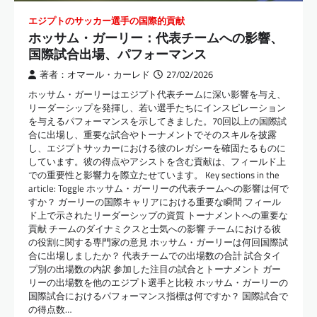
エジプトのサッカー選手の国際的貢献
ホッサム・ガーリー：代表チームへの影響、
国際試合出場、パフォーマンス
著者：オマール・カーレド
27/02/2026
ホッサム・ガーリーはエジプト代表チームに深い影響を与え、
リーダーシップを発揮し、若い選手たちにインスピレーション
を与えるパフォーマンスを示してきました。70回以上の国際試
合に出場し、重要な試合やトーナメントでそのスキルを披露
し、エジプトサッカーにおける彼のレガシーを確固たるものに
しています。彼の得点やアシストを含む貢献は、フィールド上
での重要性と影響力を際立たせています。 Key sections in the
article: Toggle ホッサム・ガーリーの代表チームへの影響は何で
すか？ ガーリーの国際キャリアにおける重要な瞬間 フィール
ド上で示されたリーダーシップの資質 トーナメントへの重要な
貢献 チームのダイナミクスと士気への影響 チームにおける彼
の役割に関する専門家の意見 ホッサム・ガーリーは何回国際試
合に出場しましたか？ 代表チームでの出場数の合計 試合タイ
プ別の出場数の内訳 参加した注目の試合とトーナメント ガー
リーの出場数を他のエジプト選手と比較 ホッサム・ガーリーの
国際試合におけるパフォーマンス指標は何ですか？ 国際試合で
の得点数…