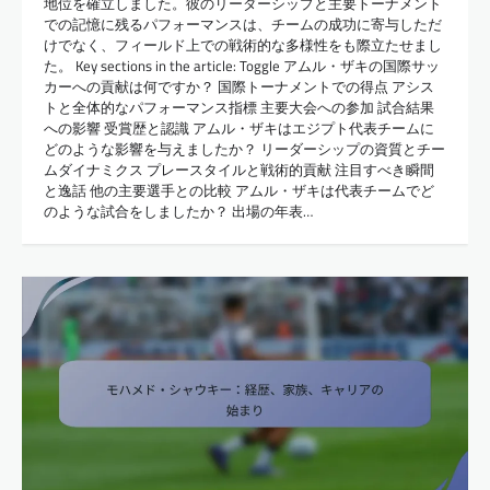
地位を確立しました。彼のリーダーシップと主要トーナメント
での記憶に残るパフォーマンスは、チームの成功に寄与しただ
けでなく、フィールド上での戦術的な多様性をも際立たせまし
た。 Key sections in the article: Toggle アムル・ザキの国際サッ
カーへの貢献は何ですか？ 国際トーナメントでの得点 アシス
トと全体的なパフォーマンス指標 主要大会への参加 試合結果
への影響 受賞歴と認識 アムル・ザキはエジプト代表チームに
どのような影響を与えましたか？ リーダーシップの資質とチー
ムダイナミクス プレースタイルと戦術的貢献 注目すべき瞬間
と逸話 他の主要選手との比較 アムル・ザキは代表チームでど
のような試合をしましたか？ 出場の年表…