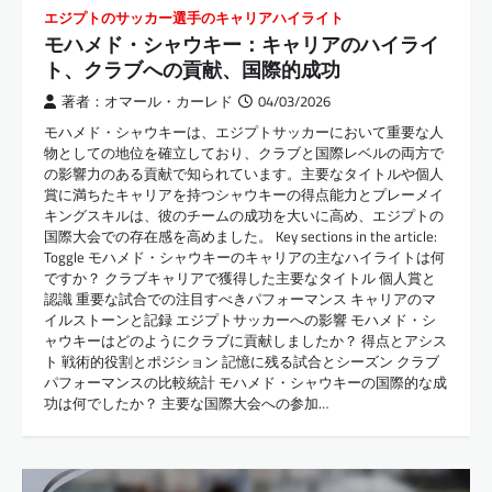
エジプトのサッカー選手のキャリアハイライト
モハメド・シャウキー：キャリアのハイライ
ト、クラブへの貢献、国際的成功
著者：オマール・カーレド
04/03/2026
モハメド・シャウキーは、エジプトサッカーにおいて重要な人
物としての地位を確立しており、クラブと国際レベルの両方で
の影響力のある貢献で知られています。主要なタイトルや個人
賞に満ちたキャリアを持つシャウキーの得点能力とプレーメイ
キングスキルは、彼のチームの成功を大いに高め、エジプトの
国際大会での存在感を高めました。 Key sections in the article:
Toggle モハメド・シャウキーのキャリアの主なハイライトは何
ですか？ クラブキャリアで獲得した主要なタイトル 個人賞と
認識 重要な試合での注目すべきパフォーマンス キャリアのマ
イルストーンと記録 エジプトサッカーへの影響 モハメド・シ
ャウキーはどのようにクラブに貢献しましたか？ 得点とアシス
ト 戦術的役割とポジション 記憶に残る試合とシーズン クラブ
パフォーマンスの比較統計 モハメド・シャウキーの国際的な成
功は何でしたか？ 主要な国際大会への参加…